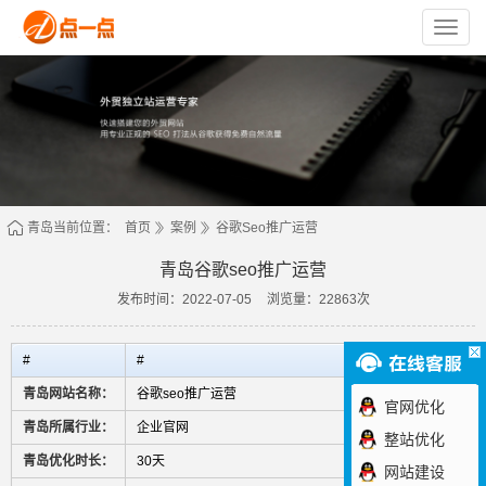
苏
州
点
一
点
网
络
技
术
有
限
公
司
青岛当前位置：
首页
案例
谷歌seo推广运营
青岛谷歌seo推广运营
发布时间：2022-07-05
浏览量：22863次
#
#
青岛网站名称：
谷歌seo推广运营
官网优化
青岛所属行业：
企业官网
整站优化
青岛优化时长：
30天
网站建设