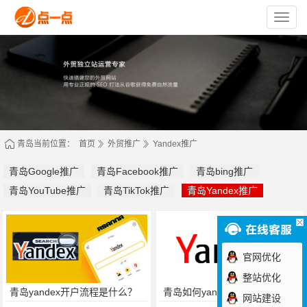
苏
州
点
一
点
网
络
技
术
有
限
公
司
青岛当前位置：
首页
外贸推广
Yandex推广
青岛Google推广
青岛Facebook推广
青岛bing推广
青岛YouTube推广
青岛TikTok推广
青岛Yandex推广
官网优化
整站优化
青岛yandex开户流程是什么？
青岛如何yandex开户？
网站建设