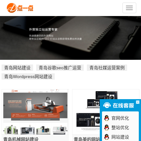
苏
州
点
一
点
网
络
技
术
有
限
公
司
青岛网站建设
青岛谷歌seo推广运营
青岛社媒运营案例
青岛Wordpress网站建设
官网优化
整站优化
网站建设
青岛机械网站建设
青岛美的网站建设