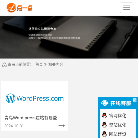
苏
州
点
一
点
网
络
技
术
有
限
公
司
青岛当前位置：
首页
相关内容
官网优化
青岛Word press建站有哪些坑
呢？
整站优化
2024-10-31
网站建设