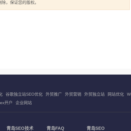
立即删除，保证您的版权。
化
谷歌独立站SEO优化
外贸推广
外贸营销
外贸独立站
网站优化
W
dex开户
企业网站
青岛SEO技术
青岛FAQ
青岛SEO